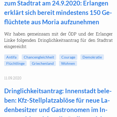
zum Stadt­rat am 24.9.2020: Er­lan­gen
er­klärt sich be­reit min­des­tens 150 Ge­
flüch­te­te aus Moria auf­zu­neh­men
Wir haben ge­mein­sam mit der ÖDP und der Er­lan­ger
Linke fol­gen­den Dring­lich­keits­an­trag für den Stadt­rat
ein­ge­reicht:
An­ti­fa
Chan­cen­gleich­heit
Cou­ra­ge
De­mo­kra­tie
Flücht­lin­ge
Grie­chen­land
Woh­nen
11.09.2020
Dring­lich­keits­an­trag: In­nen­stadt be­le­
ben: Kfz-​Stellplatzablöse für neue La­
den­be­sit­zer und Gas­tro­no­men im In­