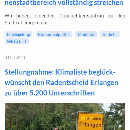
nen­stadt­be­reich voll­stän­dig strei­chen
Wir haben fol­gen­den Dring­lich­keits­an­trag für den
Stadt­rat ein­ge­reicht:
Ent­sie­ge­lung
Kom­mu­nal­po­li­tik
Mo­bi­li­tät
Ver­kehr
Wirt­schaft
04.09.2020
Stel­lung­nah­me: Kli­ma­lis­te be­glück­
wünscht den Rad­ent­scheid Er­lan­gen
zu über 5.200 Un­ter­schrif­ten