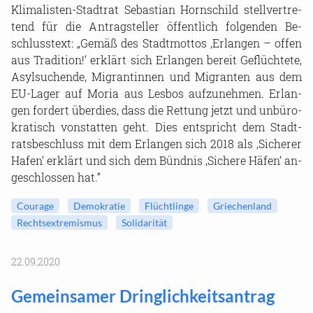
Klimalisten-​Stadtrat Se­bas­ti­an Horn­schild stell­ver­tre­
tend für die An­trag­stel­ler öf­fent­lich fol­gen­den Be­
schluss­text: „Gemäß des Stadt­mot­tos ‚Er­lan­gen – offen
aus Tra­di­ti­on!‘ er­klärt sich Er­lan­gen be­reit Ge­flüch­te­te,
Asyl­su­chen­de, Mi­gran­tin­nen und Mi­gran­ten aus dem
EU-​Lager auf Moria aus Les­bos auf­zu­neh­men. Er­lan­
gen for­dert über­dies, dass die Ret­tung jetzt und un­bü­ro­
kra­tisch von­stat­ten geht. Dies ent­spricht dem Stadt­
rats­be­schluss mit dem Er­lan­gen sich 2018 als ‚Si­che­rer
Hafen‘ er­klärt und sich dem Bünd­nis ‚Si­che­re Häfen‘ an­
ge­schlos­sen hat.“
Cou­ra­ge
De­mo­kra­tie
Flücht­lin­ge
Grie­chen­land
Rechts­ex­tre­mis­mus
So­li­da­ri­tät
22.09.2020
Ge­mein­sa­mer Dring­lich­keits­an­trag