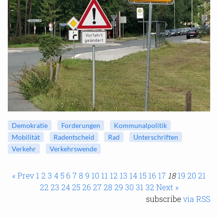
De­mo­kra­tie
For­de­run­gen
Kom­mu­nal­po­li­tik
Mo­bi­li­tät
Rad­ent­scheid
Rad
Un­ter­schrif­ten
Ver­kehr
Ver­kehrs­wen­de
« Prev
1
2
3
4
5
6
7
8
9
10
11
12
13
14
15
16
17
18
19
20
21
22
23
24
25
26
27
28
29
30
31
32
Next »
sub­scri­be
via RSS