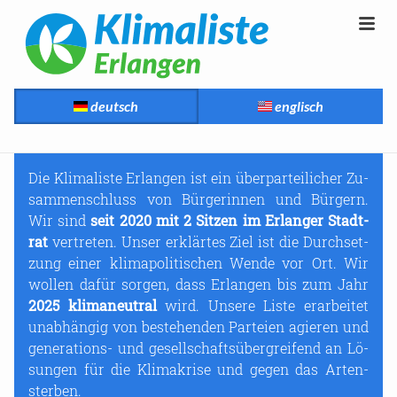
deutsch
englisch
Die Kli­ma­lis­te Er­lan­gen ist ein über­par­tei­li­cher Zu­
sam­men­schluss von Bür­ge­rin­nen und Bür­gern.
Wir sind
seit 2020 mit 2 Sit­zen im Er­lan­ger Stadt­
rat
ver­tre­ten. Unser er­klär­tes Ziel ist die Durch­set­
zung einer kli­ma­po­li­ti­schen Wende vor Ort. Wir
wol­len dafür sor­gen, dass Er­lan­gen bis zum Jahr
2025 kli­ma­neu­tral
wird. Un­se­re Liste er­ar­bei­tet
un­ab­hän­gig von be­stehen­den Par­tei­en agie­ren und
generations-​ und ge­sell­schafts­über­grei­fend an Lö­
sun­gen für die Kli­ma­kri­se und gegen das Ar­ten­
ster­ben.