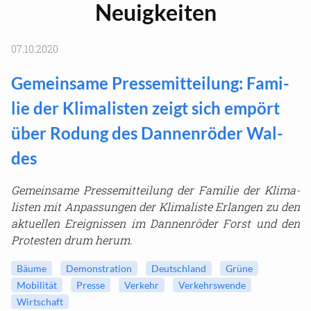
Neu­ig­kei­ten
07.10.2020
Ge­mein­sa­me Pres­se­mit­tei­lung: Fa­mi­
lie der Kli­ma­lis­ten zeigt sich em­pört
über Ro­dung des Dan­nen­rö­der Wal­
des
Ge­mein­sa­me Pres­se­mit­tei­lung der Fa­mi­lie der Kli­ma­
lis­ten mit An­pas­sun­gen der Kli­ma­lis­te Er­lan­gen zu den
ak­tu­el­len Er­eig­nis­sen im Dan­nen­rö­der Forst und den
Pro­tes­ten drum herum.
Bäume
De­mons­tra­ti­on
Deutsch­land
Grüne
Mo­bi­li­tät
Pres­se
Ver­kehr
Ver­kehrs­wen­de
Wirt­schaft