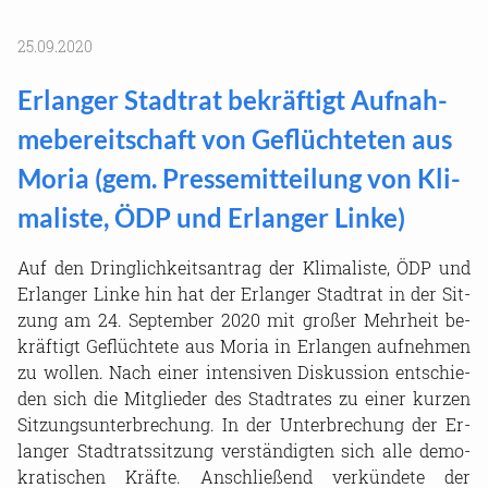
25.09.2020
Er­lan­ger Stadt­rat be­kräf­tigt Auf­nah­
me­be­reit­schaft von Ge­flüch­te­ten aus
Moria (gem. Pres­se­mit­tei­lung von Kli­
ma­lis­te, ÖDP und Er­lan­ger Linke)
Auf den Dring­lich­keits­an­trag der Kli­ma­lis­te, ÖDP und
Er­lan­ger Linke hin hat der Er­lan­ger Stadt­rat in der Sit­
zung am 24. Sep­tem­ber 2020 mit gro­ßer Mehr­heit be­
kräf­tigt Ge­flüch­te­te aus Moria in Er­lan­gen auf­neh­men
zu wol­len. Nach einer in­ten­si­ven Dis­kus­si­on ent­schie­
den sich die Mit­glie­der des Stadt­ra­tes zu einer kur­zen
Sit­zungs­un­ter­bre­chung. In der Un­ter­bre­chung der Er­
lan­ger Stadt­rats­sit­zung ver­stän­dig­ten sich alle de­mo­
kra­ti­schen Kräf­te. An­schlie­ßend ver­kün­de­te der