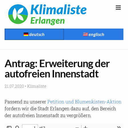
deutsch
englisch
An­trag: Er­wei­te­rung der
au­to­frei­en In­nen­stadt
21.07.2020
•
Kli­ma­lis­te
Pas­send zu un­se­rer
Pe­ti­ti­on und Blumenkisten-​Aktion
for­dern wir die Stadt Er­lan­gen dazu auf, den Be­reich
der au­to­frei­en In­nen­stadt zu ver­grö­ßern.