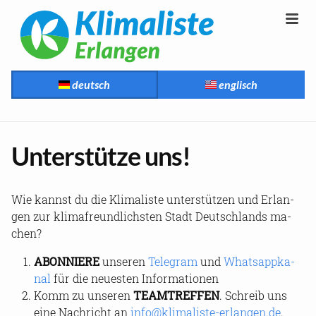
deutsch
englisch
Un­ter­stüt­ze uns!
Wie kannst du die Kli­ma­lis­te un­ter­stüt­zen und Er­lan­
gen zur kli­ma­freund­lichs­ten Stadt Deutsch­lands ma­
chen?
ABON­NIE­RE
un­se­ren
Te­le­gram
und
Whats­ap­p­ka­
nal
für die neu­es­ten In­for­ma­tio­nen
Komm zu un­se­ren
TEAMTREF­FEN
. Schreib uns
eine Nach­richt an
info@klimaliste-​erlangen.de
.