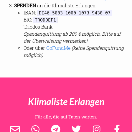
SPEN­DEN
an die Kli­ma­lis­te Er­lan­gen:
IBAN:
DE46 5003 1000 1073 9430 07
BIC:
TRODDEF1
Tri­odos Bank
Spen­den­quit­tung ab 200 € mög­lich. Bitte auf
der Über­wei­sung ver­mer­ken!
Oder über
Go­Fund­Me
(keine Spen­den­quit­tung
mög­lich)
Klimaliste Erlangen
Für alle, die auf Taten warten.