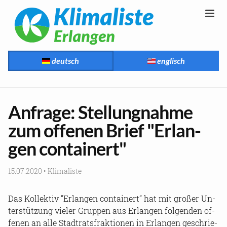
deutsch
englisch
An­fra­ge: Stel­lung­nah­me
zum of­fe­nen Brief "Er­lan­
gen con­tai­nert"
15.07.2020
•
Kli­ma­lis­te
Das Kol­lek­tiv “Er­lan­gen con­tai­nert” hat mit gro­ßer Un­
ter­stüt­zung vie­ler Grup­pen aus Er­lan­gen fol­gen­den of­
fe­nen an alle Stadt­rats­frak­tio­nen in Er­lan­gen ge­schrie­