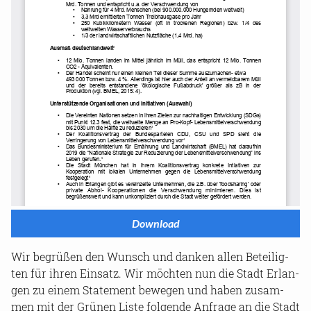
Down­load
Wir be­grü­ßen den Wunsch und dan­ken allen Be­tei­lig­
ten für ihren Ein­satz. Wir möch­ten nun die Stadt Er­lan­
gen zu einem State­ment be­we­gen und haben zu­sam­
men mit der Grü­nen Liste fol­gen­de An­fra­ge an die Stadt