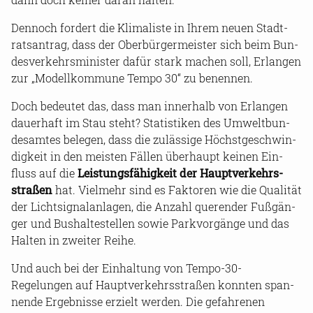
Den­noch for­dert die Kli­ma­lis­te in Ihrem neuen Stadt­
rats­an­trag, dass der Ober­bür­ger­meis­ter sich beim Bun­
des­ver­kehrs­mi­nis­ter dafür stark ma­chen soll, Er­lan­gen
zur „Mo­dell­kom­mu­ne Tempo 30“ zu be­nen­nen.
Doch be­deu­tet das, dass man in­ner­halb von Er­lan­gen
dau­er­haft im Stau steht? Sta­tis­ti­ken des Um­welt­bun­
des­am­tes be­le­gen, dass die zu­läs­si­ge Höchst­ge­schwin­
dig­keit in den meis­ten Fäl­len über­haupt kei­nen Ein­
fluss auf die
Leis­tungs­fä­hig­keit der Haupt­ver­kehrs­
stra­ßen
hat. Viel­mehr sind es Fak­to­ren wie die Qua­li­tät
der Licht­si­gnal­an­la­gen, die An­zahl que­ren­der Fuß­gän­
ger und Bus­hal­te­stel­len sowie Park­vor­gän­ge und das
Hal­ten in zwei­ter Reihe.
Und auch bei der Ein­hal­tung von Tempo-​30-
Regelungen auf Haupt­ver­kehrs­stra­ßen konn­ten span­
nen­de Er­geb­nis­se er­zielt wer­den. Die ge­fah­re­nen