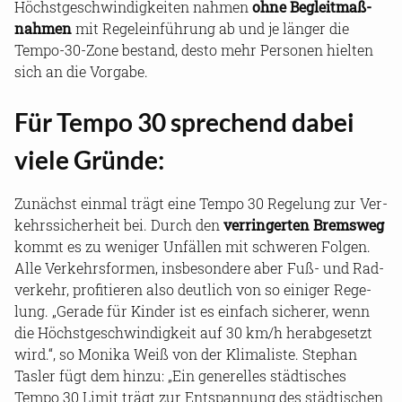
Höchst­ge­schwin­dig­kei­ten nah­men
ohne Be­gleit­maß­
nah­men
mit Re­gel­ein­füh­rung ab und je län­ger die
Tempo-​30-Zone be­stand, desto mehr Per­so­nen hiel­ten
sich an die Vor­ga­be.
Für Tempo 30 spre­chend dabei
viele Grün­de:
Zu­nächst ein­mal trägt eine Tempo 30 Re­ge­lung zur Ver­
kehrs­si­cher­heit bei. Durch den
ver­rin­ger­ten Brems­weg
kommt es zu we­ni­ger Un­fäl­len mit schwe­ren Fol­gen.
Alle Ver­kehrs­for­men, ins­be­son­de­re aber Fuß- und Rad­
ver­kehr, pro­fi­tie­ren also deut­lich von so ei­ni­ger Re­ge­
lung. „Ge­ra­de für Kin­der ist es ein­fach si­che­rer, wenn
die Höchst­ge­schwin­dig­keit auf 30 km/h her­ab­ge­setzt
wird.“, so Mo­ni­ka Weiß von der Kli­ma­lis­te. Ste­phan
Tas­ler fügt dem hinzu: „Ein ge­ne­rel­les städ­ti­sches
Tempo 30 Limit trägt zur Ent­span­nung des städ­ti­schen