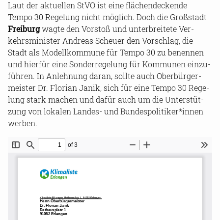
Laut der ak­tu­el­len StVO ist eine flä­chen­de­cken­de
Tempo 30 Re­ge­lung nicht mög­lich. Doch die Groß­stadt
Frei­burg
wagte den Vor­stoß und un­ter­brei­te­te Ver­
kehrs­mi­nis­ter An­dre­as Scheu­er den Vor­schlag, die
Stadt als Mo­dell­kom­mu­ne für Tempo 30 zu be­nen­nen
und hier­für eine Son­der­re­ge­lung für Kom­mu­nen ein­zu­
füh­ren. In An­leh­nung daran, soll­te auch Ober­bür­ger­
meis­ter Dr. Flo­ri­an Janik, sich für eine Tempo 30 Re­ge­
lung stark ma­chen und dafür auch um die Un­ter­stüt­
zung von lo­ka­len Landes-​ und Bun­des­po­li­ti­ker*innen
wer­ben.