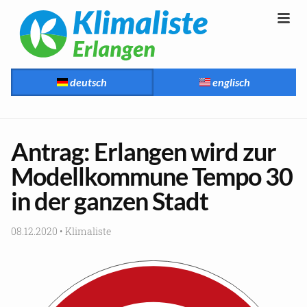
deutsch
englisch
An­trag: Er­lan­gen wird zur
Mo­dell­kom­mu­ne Tempo 30
in der gan­zen Stadt
08.12.2020
•
Kli­ma­lis­te