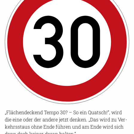
„Flä­chen­de­ckend Tempo 30? – So ein Quatsch!“, wird
die eine oder der an­de­re jetzt den­ken. „Das wird zu Ver­
kehrs­staus ohne Ende füh­ren und am Ende wird sich
dann doch kei­ner daran hal­ten.“