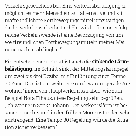
Ver­kehrs­ge­sche­hens bei. Eine Ver­kehrs­be­ru­hi­gung er­
mög­licht es mehr Men­schen, auf al­ter­na­ti­ve und kli­
ma­freund­li­che­re Fort­be­we­gungs­mit­tel um­zu­stei­gen,
da die Ver­kehrs­si­cher­heit er­höht wird. Für eine er­folg­
rei­che Ver­kehrs­wen­de ist eine Be­vor­zu­gung von um­
welt­freund­li­chen Fort­be­we­gungs­mit­teln mei­ner Mei­
nung nach un­ab­ding­bar.“
Ein ent­schei­den­der Punkt ist auch die
sin­ken­de Lärm­
be­läs­ti­gung
. Im Schnitt sinkt der Mit­te­lungs­lärm­pe­gel
um zwei bis drei De­zi­bel mit Ein­füh­rung einer Tempo
30 Zone. Dies ist ein wei­te­rer Grund, warum ge­ra­de An­
woh­ner*innen von Haupt­ver­kehrs­stra­ßen, wie zum
Bei­spiel Nora El­haus, diese Re­ge­lung sehr be­grü­ßen.
„Ich wohne in Sankt Jo­hann. Der Ver­kehrs­lärm ist be­
son­ders nachts und in den frü­hen Mor­gen­stun­den sehr
an­stren­gend. Eine Tempo 30 Re­ge­lung würde die Si­tua­
ti­on si­cher ver­bes­sern.“