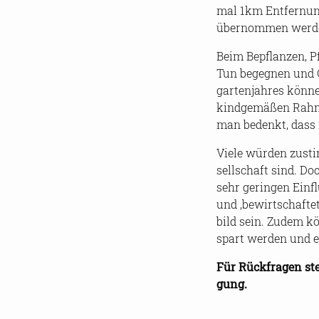
mal 1km Ent­fer­nung 
über­nom­men wer­d
Beim Be­pflan­zen, P
Tun be­geg­nen und G
gar­ten­jah­res kön­
kind­ge­mä­ßen Rah­
man be­denkt, dass n
Viele wür­den zu­sti
sell­schaft sind. Do
sehr ge­rin­gen Ein­f
und ‚be­wirt­schaf­t
bild sein. Zudem kö
spart wer­den und ein
Für Rück­fra­gen st
gung.