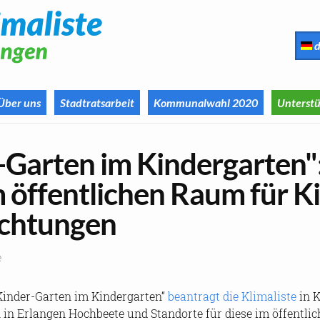
d
Über uns
Stadtratsarbeit
Kommunalwahl 2020
Unterstü
​Garten im Kin­der­gar­ten
 öf­fent­li­chen Raum für Ki
ich­tun­gen
e
nder-​Garten im Kin­der­gar­ten“
be­an­tragt die Kli­ma­lis­te
in Ko
n in Er­lan­gen Hoch­bee­te und Stand­or­te für diese im öf­fent­l