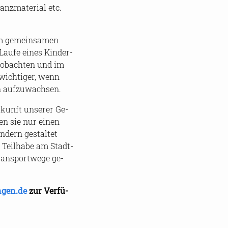
z­ma­te­ri­al etc.
im ge­mein­sa­men
 Laufe eines Kin­der­
­ob­ach­ten und im
wich­ti­ger, wenn
 auf­zu­wach­sen.
­kunft un­se­rer Ge­
ben sie nur einen
n­dern ge­stal­tet
 Teil­ha­be am Stadt­
ns­port­we­ge ge­
angen.de
zur Ver­fü­