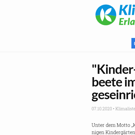
"Kinder-
bee­te im
ges­ein­r
07.10.2020
•
Kli­ma­lis­t
Unter dem Motto „Ki
ni­gen Kin­der­gär­te