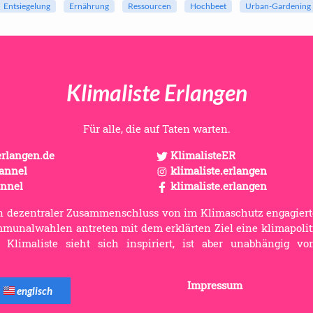
Ent­sie­ge­lung
Er­näh­rung
Res­sour­cen
Hoch­beet
Urban-​Gardening
Klimaliste Erlangen
Für alle, die auf Taten warten.
erlangen.de
KlimalisteER
annel
klimaliste.erlangen
annel
klimaliste.erlangen
 ein dezentraler Zusammenschluss von im Klimaschutz engagier
mmunalwahlen antreten mit dem erklärten Ziel eine klimapoli
 Klimaliste sieht sich inspiriert, ist aber unabhängig v
Impressum
englisch