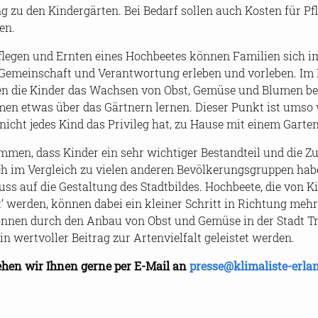
zu den Kin­der­gär­ten. Bei Be­darf sol­len auch Kos­ten für Pflan
en.
fle­gen und Ern­ten eines Hoch­bee­tes kön­nen Fa­mi­li­en sich 
e­mein­schaft und Ver­ant­wor­tung er­le­ben und vor­le­ben. Im
nen die Kin­der das Wach­sen von Obst, Ge­mü­se und Blu­men be
men etwas über das Gärt­nern ler­nen. Die­ser Punkt ist umso 
icht jedes Kind das Pri­vi­leg hat, zu Hause mit einem Gar­ten
m­men, dass Kin­der ein sehr wich­ti­ger Be­stand­teil und die Zu
ch im Ver­gleich zu vie­len an­de­ren Be­völ­ke­rungs­grup­pen ha
luss auf die Ge­stal­tung des Stadt­bil­des. Hoch­bee­te, die von Ki
et‘ wer­den, kön­nen dabei ein klei­ner Schritt in Rich­tung mehr
n­nen durch den Anbau von Obst und Ge­mü­se in der Stadt Tra
 wert­vol­ler Bei­trag zur Ar­ten­viel­falt ge­leis­tet wer­den.
e­hen wir Ihnen gerne per E-​Mail an
pres­se@klimaliste-​erl