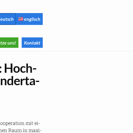
eutsch
englisch
tze uns!
Kontakt
": Hoch­
n­der­ta­
­ope­ra­ti­on mit ei­
i­chen Raum in ma­xi­