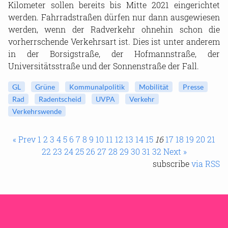
Kilometer sollen bereits bis Mitte 2021 eingerichtet
werden. Fahrradstraßen dürfen nur dann ausgewiesen
werden, wenn der Radverkehr ohnehin schon die
vorherrschende Verkehrsart ist. Dies ist unter anderem
in der Borsigstraße, der Hofmannstraße, der
Universitätsstraße und der Sonnenstraße der Fall.
GL
Grüne
Kommunalpolitik
Mobilität
Presse
Rad
Radentscheid
UVPA
Verkehr
Verkehrswende
« Prev
1
2
3
4
5
6
7
8
9
10
11
12
13
14
15
16
17
18
19
20
21
22
23
24
25
26
27
28
29
30
31
32
Next »
subscribe
via RSS