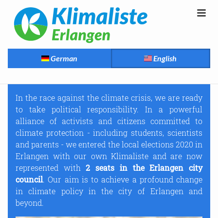
German
English
In the race against the climate crisis, we are ready
to take political responsibility. In a powerful
alliance of activists and citizens committed to
climate protection - including students, scientists
and parents - we entered the local elections 2020 in
Erlangen with our own Klimaliste and are now
represented with
2 seats in the Erlangen city
council
. Our aim is to achieve a profound change
in climate policy in the city of Erlangen and
beyond.