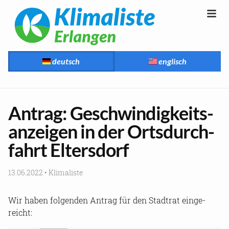
deutsch
englisch
An­trag: Ge­schwin­dig­keits­
an­zei­gen in der Orts­durch­
fahrt El­ters­dorf
13.06.2022
•
Kli­ma­lis­te
Wir haben fol­gen­den An­trag für den Stadt­rat ein­ge­
reicht: