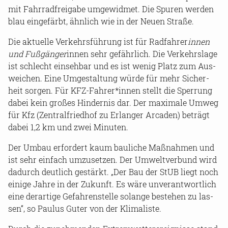
mit Fahr­rad­frei­ga­be um­ge­wid­met. Die Spu­ren wer­den
blau ein­ge­färbt, ähn­lich wie in der Neuen Stra­ße.
Die ak­tu­el­le Ver­kehrs­füh­rung ist für Rad­fah­rer
innen
und Fuß­gän­ger
innen sehr ge­fähr­lich. Die Ver­kehrs­la­ge
ist schlecht ein­seh­bar und es ist wenig Platz zum Aus­
wei­chen. Eine Um­ge­stal­tung würde für mehr Si­cher­
heit sor­gen. Für KFZ-​Fahrer*innen stellt die Sper­rung
dabei kein gro­ßes Hin­der­nis dar. Der ma­xi­ma­le Umweg
für Kfz (Zen­tral­fried­hof zu Er­lan­ger Ar­ca­den) be­trägt
dabei 1,2 km und zwei Mi­nu­ten.
Der Umbau er­for­dert kaum bau­li­che Maß­nah­men und
ist sehr ein­fach um­zu­set­zen. Der Um­welt­ver­bund wird
da­durch deut­lich ge­stärkt. „Der Bau der StUB liegt noch
ei­ni­ge Jahre in der Zu­kunft. Es wäre un­ver­ant­wort­lich
eine der­ar­ti­ge Ge­fah­ren­stel­le so­lan­ge be­stehen zu las­
sen“, so Pau­lus Guter von der Kli­ma­lis­te.