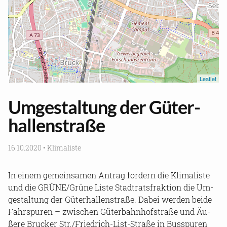
Le­af­let
Um­ge­stal­tung der Gü­ter­
hal­len­stra­ße
16.10.2020
•
Kli­ma­lis­te
In einem ge­mein­sa­men An­trag for­dern die Kli­ma­lis­te
und die GRÜNE/Grüne Liste Stadt­rats­frak­ti­on die Um­
ge­stal­tung der Gü­ter­hal­len­stra­ße. Dabei wer­den beide
Fahr­spu­ren – zwi­schen Gü­ter­bahn­hof­stra­ße und Äu­
ße­re Bru­cker Str./Friedrich-​List-Straße in Bus­spu­ren