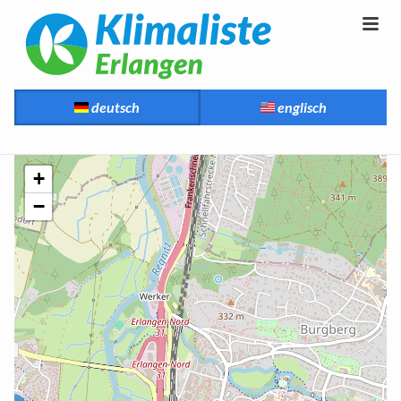
deutsch
englisch
+
−