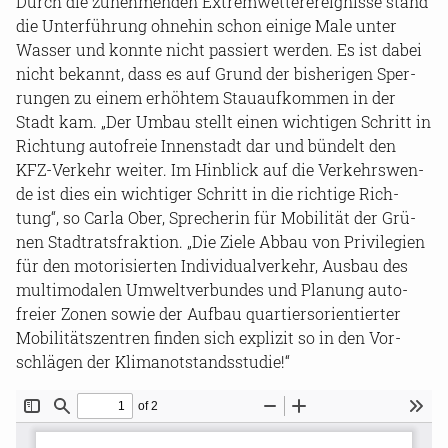
Durch die zu­neh­men­den Ex­trem­wet­ter­er­eig­nis­se stand
die Un­ter­füh­rung oh­ne­hin schon ei­ni­ge Male unter
Was­ser und konn­te nicht pas­siert wer­den. Es ist dabei
nicht be­kannt, dass es auf Grund der bis­he­ri­gen Sper­
run­gen zu einem er­höh­tem Stau­auf­kom­men in der
Stadt kam. „Der Umbau stellt einen wich­ti­gen Schritt in
Rich­tung au­to­freie In­nen­stadt dar und bün­delt den
KFZ-​Verkehr wei­ter. Im Hin­blick auf die Ver­kehrs­wen­
de ist dies ein wich­ti­ger Schritt in die rich­ti­ge Rich­
tung“, so Carla Ober, Spre­che­rin für Mo­bi­li­tät der Grü­
nen Stadt­rats­frak­ti­on. „Die Ziele Abbau von Pri­vi­le­gi­en
für den mo­to­ri­sier­ten In­di­vi­du­al­ver­kehr, Aus­bau des
mul­ti­moda­len Um­welt­ver­bun­des und Pla­nung au­to­
frei­er Zonen sowie der Auf­bau quar­tiers­ori­en­tier­ter
Mo­bi­li­täts­zen­tren fin­den sich ex­pli­zit so in den Vor­
schlä­gen der Kli­ma­not­stands­stu­die!“