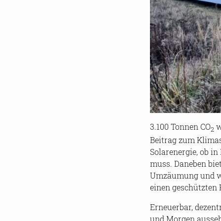
3.100 Ton­nen CO
we
2
Bei­trag zum Kli­ma
So­lar­ener­gie, ob i
muss. Da­ne­ben bie­t
Um­zäu­mung und wei
einen ge­schütz­ten 
Er­neu­er­bar, de­zen
und Mor­gen aus­se­he