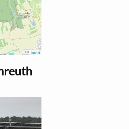
Le­af­let
en­reuth