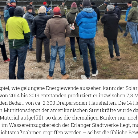
spiel, wie ge­lun­ge­ne En­er­gie­wen­de aus­se­hen kann: der So­lar
von 2014 bis 2019 ent­stan­den pro­du­ziert er in­zwi­schen 7,3 Mi
den Be­darf von ca. 2.300 Dreipersonen-​Haushalten. Die 14 He
n Mu­ni­ti­ons­de­pot der ame­ri­ka­ni­schen Streit­kräf­te wurd
a­te­ri­al auf­ge­füllt, so dass die ehe­ma­li­gen Bun­ker nur no
r im Was­ser­ein­zugs­be­reich der Er­lan­ger Stadt­wer­ke liegt, 
­sichts­maß­nah­men er­grif­fen wer­den – selbst die üb­li­che Be