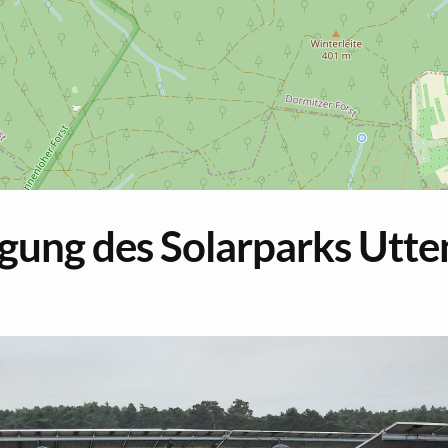
i­gung des So­lar­parks Ut­t