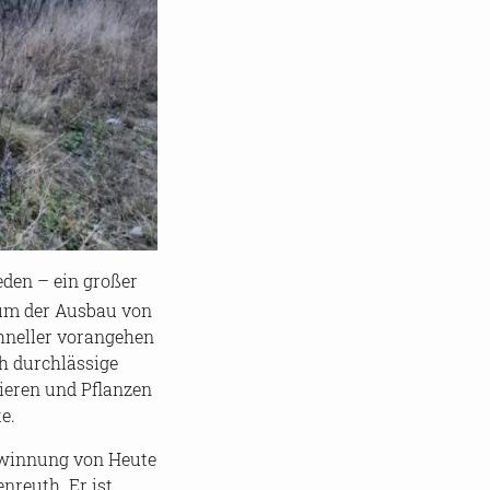
e­den – ein gro­ßer
arum der Aus­bau von
hnel­ler vor­an­ge­hen
h durch­läs­si­ge
ie­ren und Pflan­zen
ke.
­ge­win­nung von Heute
en­reuth. Er ist