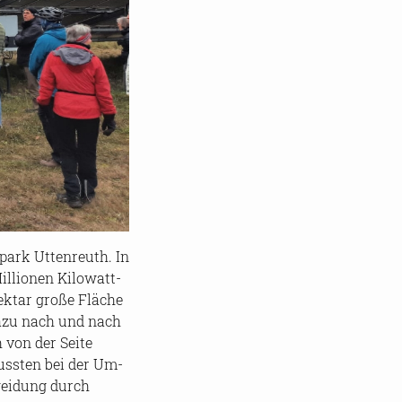
­park Ut­ten­reuth. In
l­lio­nen Ki­lo­watt­
kt­ar große Flä­che
e dazu nach und nach
ch von der Seite
muss­ten bei der Um­
­wei­dung durch