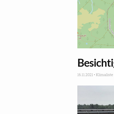
Be­sich­t
16.11.2021
•
Kli­ma­lis­te