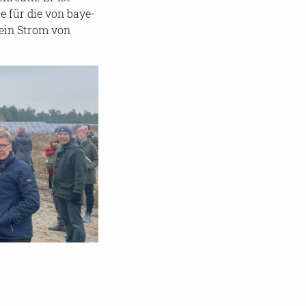
­ke für die von baye­
 sein Strom von
angen.de
zur Ver­fü­