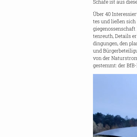
Scha­fe ist aus die­
Über 40 In­ter­es­sie
tes und lie­ßen sich
gie­ge­nos­sen­schaf
ten­reuth, De­tails 
din­gun­gen, den pla
und Bür­ger­be­tei­l
von der Na­tur­strom
ge­stemmt: der BfB