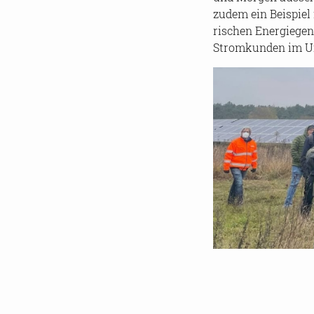
zudem ein Bei­spiel f
ri­schen En­er­gie­g
Strom­kun­den im Um­
Für Rück­fra­gen st
gung.