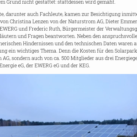
sem Grund nicht ge­stat­tet: statt­des­sen wird ge­mäht.
r­te, dar­un­ter auch Fach­leu­te, kamen zur Be­sich­ti­gung in­mit­
 von Chris­ti­na Len­zen von der Na­tur­strom AG, Die­ter Em­me­
t EWERG und Fre­de­ric Ruth, Bür­ger­meis­ter der Ver­wal­tungs­
er­läu­tern und Fra­gen be­ant­wor­ten. Neben den an­spruchs­vol­
­ne­ri­schen Hin­der­nis­sen und den tech­ni­schen Daten waren a
i­gung ein wich­ti­ges Thema. Denn die Kos­ten für den So­lar­pa
 AG, son­dern auch von ca. 500 Mit­glie­der aus drei En­er­gie­ge
-​Energie eG, der EWERG eG und der KEG.