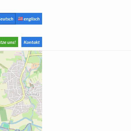
eutsch
englisch
tze uns!
Kontakt