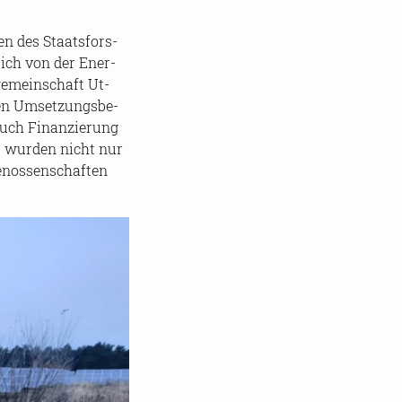
ten des Staats­fors­
rich von der En­er­
ge­mein­schaft Ut­
len Um­set­zungs­be­
uch Fi­nan­zie­rung
rk wur­den nicht nur
­nos­sen­schaf­ten