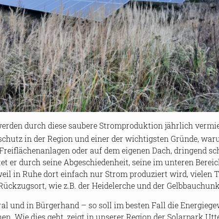
r­den durch diese sau­be­re Strom­pro­duk­ti­on jähr­lich ver­mi
­schutz in der Re­gi­on und einer der wich­tigs­ten Grün­de, w
n Frei­flä­chen­an­la­gen oder auf dem ei­ge­nen Dach, drin­gend sc
et er durch seine Ab­ge­schie­den­heit, seine im un­te­ren Be­reic
l in Ruhe dort ein­fach nur Strom pro­du­ziert wird, vie­len T
Rück­zugs­ort, wie z.B. der Hei­de­ler­che und der Gelb­bau­chun­
­tral und in Bür­ger­hand – so soll im bes­ten Fall die En­er­gie
n. Wie dies geht, zeigt in un­se­rer Re­gi­on der So­lar­park Ut­t