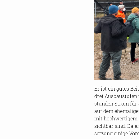
Er ist ein gutes Bei­
drei Aus­bau­stu­fen 
stun­den Strom für 
auf dem ehe­ma­li­ge
mit hoch­wer­ti­gem M
sicht­bar sind. Da e
set­zung ei­ni­ge Vor