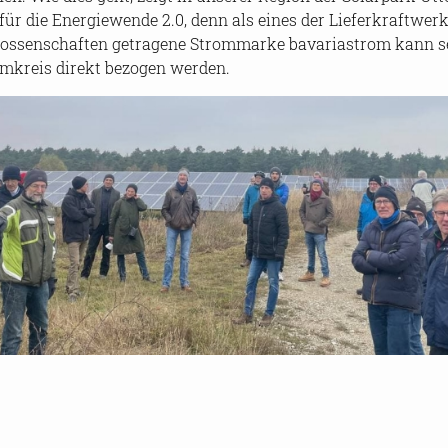
ür die En­er­gie­wen­de 2.0, denn als eines der Lie­fer­kraft­wer
e­nos­sen­schaf­ten ge­tra­ge­ne Strom­mar­ke ba­va­ria­strom kann
kreis di­rekt be­zo­gen wer­den.
e­hen wir Ihnen gerne per E-​Mail an
pres­se@klimaliste-​erl