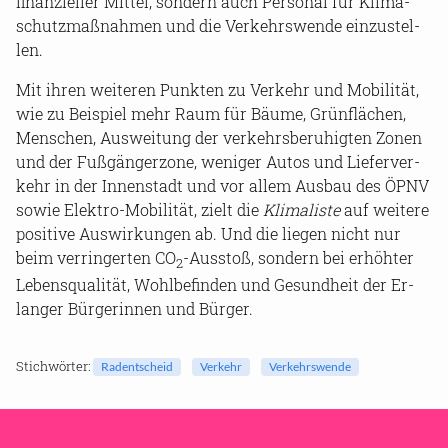
fi­nan­zi­el­ler Mit­tel, son­dern auch Per­so­nal für Kli­ma­
schutz­maß­nah­men und die Ver­kehrs­wen­de ein­zu­stel­
len.
Mit ihren wei­te­ren Punk­ten zu Ver­kehr und Mo­bi­li­tät,
wie zu Bei­spiel mehr Raum für Bäume, Grün­flä­chen,
Men­schen, Aus­wei­tung der ver­kehrs­be­ru­hig­ten Zonen
und der Fuß­gän­ger­zo­ne, we­ni­ger Autos und Lie­fer­ver­
kehr in der In­nen­stadt und vor allem Aus­bau des ÖPNV
sowie Elektro-​Mobilität, zielt die
Kli­ma­lis­te
auf wei­te­re
po­si­ti­ve Aus­wir­kun­gen ab. Und die lie­gen nicht nur
beim ver­rin­ger­ten CO
-​Ausstoß, son­dern bei er­höh­ter
2
Le­bens­qua­li­tät, Wohl­be­fin­den und Ge­sund­heit der Er­
lan­ger Bür­ge­rin­nen und Bür­ger.
Stich­wör­ter:
Rad­ent­scheid
Ver­kehr
Ver­kehrs­wen­de