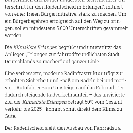
ter­schrift für den „Rad­ent­scheid in Er­lan­gen“, in­iti­iert
von einer frei­en Bür­ger­initia­ti­ve, stark zu ma­chen. Um
ein Bür­ger­be­geh­ren er­folg­reich auf den Weg zu brin­
gen, sol­len min­des­tens 5.000 Un­ter­schrif­ten ge­sam­melt
wer­den.
Die
Kli­ma­lis­te Er­lan­gen
be­grüßt und un­ter­stützt das
An­lie­gen „Er­lan­gen zur fahr­rad­freund­lichs­ten Stadt
Deutsch­lands zu ma­chen“ auf gan­zer Linie.
Eine ver­bes­ser­te, mo­der­ne Rad­in­fra­struk­tur trägt zur
er­höh­ten Si­cher­heit und Spaß am Ra­deln bei und mo­ti­
viert Au­to­fah­rer zum Um­stei­gen auf das Fahr­rad. Der
da­durch stei­gen­de Rad­ver­kehrs­an­teil – das an­vi­sier­te
Ziel der
Kli­ma­lis­te Er­lan­gen
be­trägt 50% vom Ge­samt­
ver­kehr bis 2025 - kommt somit di­rekt dem Klima zu
Gute.
Der Rad­ent­scheid sieht den Aus­bau von Fahr­rad­stra­