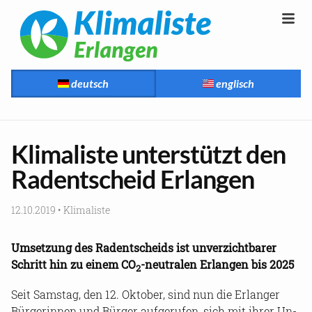
deutsch
englisch
Kli­ma­lis­te un­ter­stützt den
Rad­ent­scheid Er­lan­gen
12.10.2019
•
Kli­ma­lis­te
Um­set­zung des Rad­ent­scheids ist un­ver­zicht­ba­rer
Schritt hin zu einem CO
-​neutralen Er­lan­gen bis 2025
2
Seit Sams­tag, den 12. Ok­to­ber, sind nun die Er­lan­ger
Bür­ge­rin­nen und Bür­ger auf­ge­ru­fen, sich mit ihrer Un­