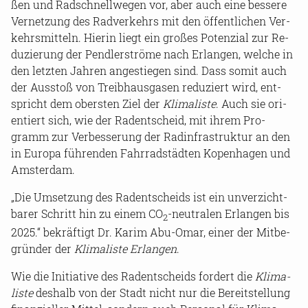
ßen und Rad­schnell­we­gen vor, aber auch eine bes­se­re
Ver­net­zung des Rad­ver­kehrs mit den öf­fent­li­chen Ver­
kehrs­mit­teln. Hier­in liegt ein gro­ßes Po­ten­zi­al zur Re­
du­zie­rung der Pend­ler­strö­me nach Er­lan­gen, wel­che in
den letz­ten Jah­ren an­ge­stie­gen sind. Dass somit auch
der Aus­stoß von Treib­haus­ga­sen re­du­ziert wird, ent­
spricht dem obers­ten Ziel der
Kli­ma­lis­te
. Auch sie ori­
en­tiert sich, wie der Rad­ent­scheid, mit ihrem Pro­
gramm zur Ver­bes­se­rung der Rad­in­fra­struk­tur an den
in Eu­ro­pa füh­ren­den Fahr­rad­städ­ten Ko­pen­ha­gen und
Ams­ter­dam.
„Die Um­set­zung des Rad­ent­scheids ist ein un­ver­zicht­
ba­rer Schritt hin zu einem CO
-​neutralen Er­lan­gen bis
2
2025.“ be­kräf­tigt Dr. Karim Abu-​Omar, einer der Mit­be­
grün­der der
Kli­ma­lis­te Er­lan­gen
.
Wie die In­itia­ti­ve des Rad­ent­scheids for­dert die
Kli­ma­
lis­te
des­halb von der Stadt nicht nur die Be­reit­stel­lung