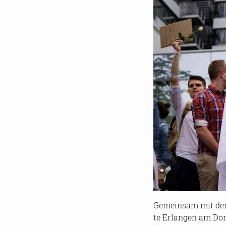
Ge­mein­sam mit de
te Er­lan­gen am Don­