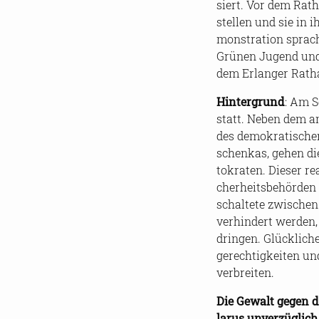
siert. Vor dem Rat­ha
stel­len und sie in i
mons­tra­ti­on spra­c
Grü­nen Ju­gend und 
dem Er­lan­ger Rat­h
Hin­ter­grund
: Am So
statt. Neben dem am
des de­mo­kra­ti­sche
schenkas, gehen die 
to­kra­ten. Die­ser r
cher­heits­be­hör­de
schal­te­te zwi­sche
ver­hin­dert wer­den, 
drin­gen. Glück­li­ch
ge­rech­tig­kei­ten u
ver­brei­ten.
Die Ge­walt gegen d
la­rus un­ver­züg­lic