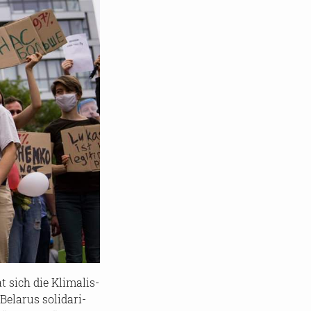
sich die Kli­ma­lis­
la­rus so­li­da­ri­