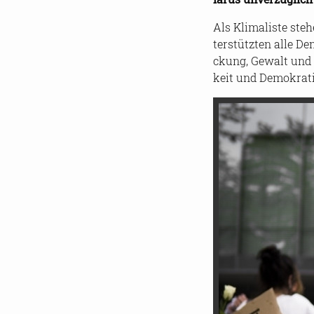
Als Kli­ma­lis­te ste­
ter­stütz­ten alle D
ckung, Ge­walt und a
keit und De­mo­kra­t