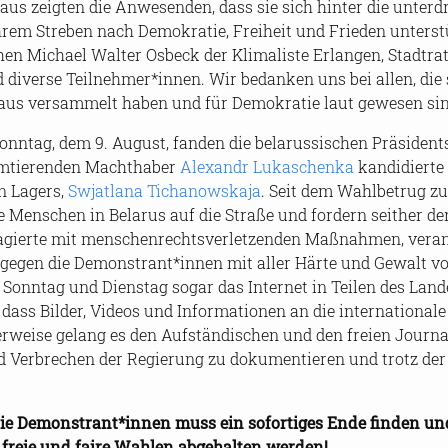
us zeig­ten die An­we­sen­den, dass sie sich hin­ter die un­ter­d
hrem Stre­ben nach De­mo­kra­tie, Frei­heit und Frie­den un­ter­s
hen Mi­cha­el Wal­ter Os­beck der Kli­ma­lis­te Er­lan­gen, Stadt
di­ver­se Teil­neh­mer*innen. Wir be­dan­ken uns bei allen, die
aus ver­sam­melt haben und für De­mo­kra­tie laut ge­we­sen si
nn­tag, dem 9. Au­gust, fan­den die be­la­rus­si­schen Prä­si­dent
­tie­ren­den Macht­ha­ber
Alex­an­dr Lu­ka­schen­ka
kan­di­dier­te
n La­gers,
Swjat­la­na Tich­a­now­ska­ja
. Seit dem Wahl­be­trug zu
Men­schen in Be­la­rus auf die Stra­ße und for­dern seit­her de
e­agier­te mit men­schen­rechts­ver­let­zen­den Maß­nah­men, ver­an
n gegen die De­mons­trant*innen mit aller Härte und Ge­walt vo
n Sonn­tag und Diens­tag sogar das In­ter­net in Tei­len des Lan­d
dass Bil­der, Vi­de­os und In­for­ma­tio­nen an die in­ter­na­tio­na­le 
er­wei­se ge­lang es den Auf­stän­di­schen und den frei­en Jour­n
nd Ver­bre­chen der Re­gie­rung zu do­ku­men­tie­ren und trotz der In
ie De­mons­trant*innen muss ein so­for­ti­ges Ende fin­den un
h freie und faire Wah­len ab­ge­hal­ten wer­den!