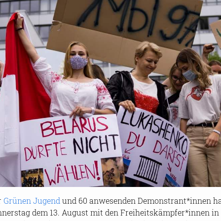
r
Grü­nen Ju­gend
und 60 an­we­sen­den De­mons­trant*innen hat 
ners­tag dem 13. Au­gust mit den Frei­heits­kämp­fer*innen in Be­