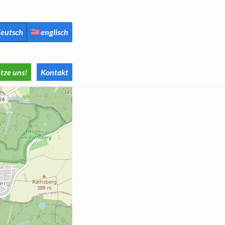
eutsch
englisch
tze uns!
Kontakt