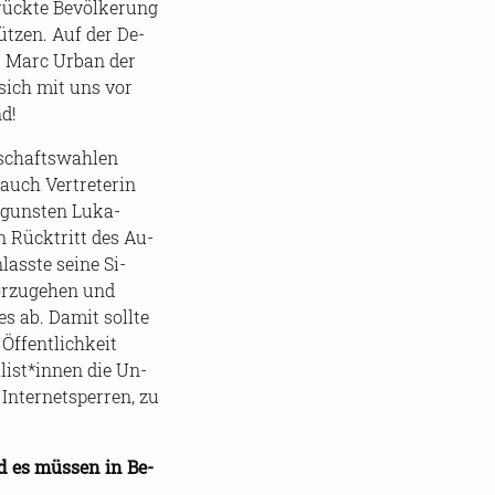
rück­te Be­völ­ke­rung
tüt­zen. Auf der De­
­rat Marc Urban der
 sich mit uns vor
nd!
­schafts­wah­len
 auch Ver­tre­te­rin
­guns­ten Lu­ka­
n Rück­tritt des Au­
­lass­te seine Si­
r­zu­ge­hen und
es ab. Damit soll­te
Öf­fent­lich­keit
a­list*innen die Un­
­ter­net­s­per­ren, zu
d es müs­sen in Be­