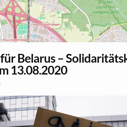
für Be­la­rus – So­li­da­ri­tät
m 13.08.2020
e