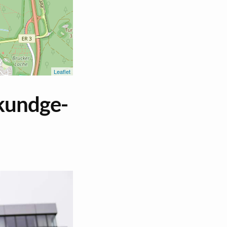
Le­af­let
s­kund­ge­