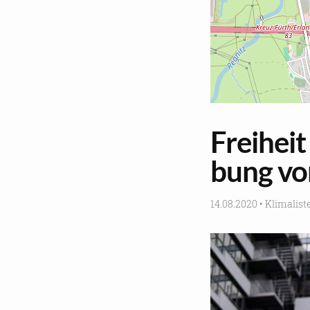
Frei­heit 
bung vo
14.08.2020
•
Kli­ma­lis­t