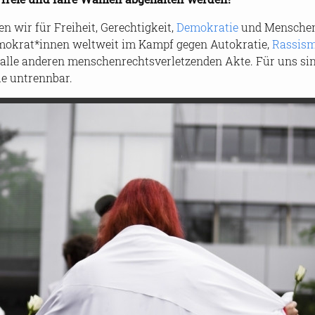
hen wir für Frei­heit, Ge­rech­tig­keit,
De­mo­kra­tie
und Men­schen­
e­mo­krat*innen welt­weit im Kampf gegen Au­to­kra­tie,
Ras­sis­
lle an­de­ren men­schen­rechts­ver­let­zen­den Akte. Für uns sind
ie un­trenn­bar.