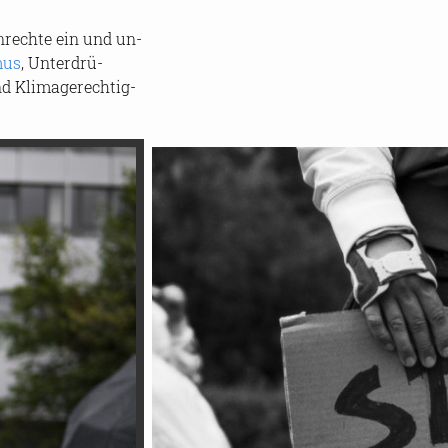
rech­te ein und un­
mus
, Un­ter­drü­
 Kli­ma­ge­rech­tig­